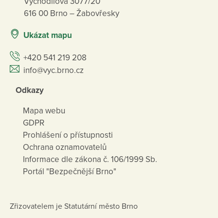
Vychodilova 3077/20
616 00 Brno – Žabovřesky
Ukázat mapu
+420 541 219 208
info@vyc.brno.cz
Odkazy
Mapa webu
GDPR
Prohlášení o přístupnosti
Ochrana oznamovatelů
Informace dle zákona č. 106/1999 Sb.
Portál "Bezpečnější Brno"
Zřizovatelem je Statutární město Brno