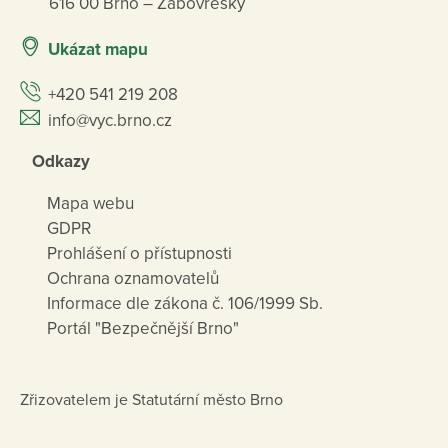
616 00 Brno – Žabovřesky
Ukázat mapu
+420 541 219 208
info@vyc.brno.cz
Odkazy
Mapa webu
GDPR
Prohlášení o přístupnosti
Ochrana oznamovatelů
Informace dle zákona č. 106/1999 Sb.
Portál "Bezpečnější Brno"
Zřizovatelem je Statutární město Brno