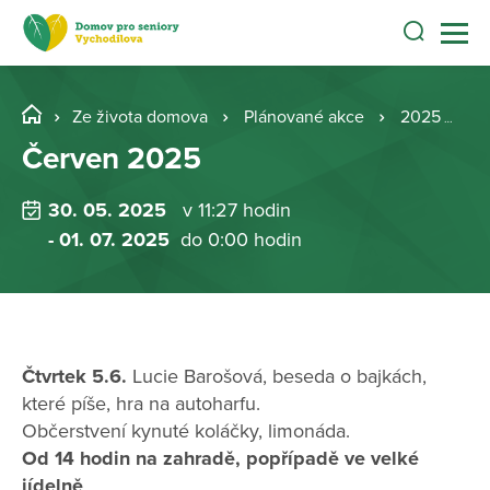
Ze života domova
Plánované akce
2025
Č
Červen 2025
30. 05. 2025
v 11:27 hodin
- 01. 07. 2025
do 0:00 hodin
Čtvrtek 5.6.
Lucie Barošová, beseda o bajkách,
které píše, hra na autoharfu.
Občerstvení kynuté koláčky, limonáda.
Od 14 hodin na zahradě, popřípadě ve velké
jídelně