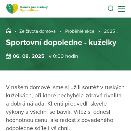
Ze života domova
Proběhlé akce
2025
Sp
Sportovní dopoledne - kuželky
06. 08. 2025
v 0:00 hodin
V našem domově jsme si užili soutěž v ruských
kuželkách, při které nechyběla zdravá rivalita
a dobrá nálada. Klienti předvedli skvělé
výkony a všichni se bavili. Vítěz si odnesl
hodnotnou cenu, ale radost z povedeného
odpoledne sdíleli všichni.