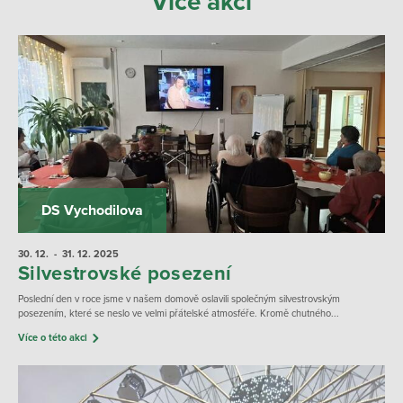
Více akcí
DS Vychodilova
30. 12.
- 31. 12.
2025
Silvestrovské posezení
Poslední den v roce jsme v našem domově oslavili společným silvestrovským
posezením, které se neslo ve velmi přátelské atmosféře. Kromě chutného...
Více o této akci