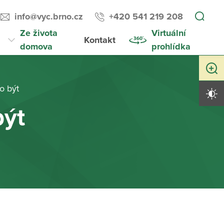
info@vyc.brno.cz
+420 541 219 208
Ze života
Virtuální
Kontakt
domova
prohlídka
Zvětši
o být
Vysoký 
být