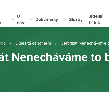
O
Jídelní
Dokumenty
Služby
a
nás
lístek
ova
Důležitá oznámení
Certifikát Nenecháváme t
kát Nenecháváme to 